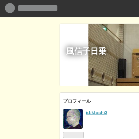
風信子日乗
プロフィール
id:ktoshi3