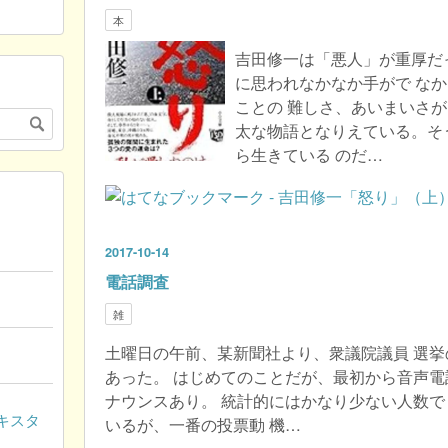
本
吉田修一は「悪人」が重厚だ
に思われなかなか手がで な
ことの 難しさ、あいまいさが
太な物語となりえている。そ
ら生きている のだ…
2017
-
10
-
14
電話調査
雑
土曜日の午前、某新聞社より、衆議院議員 選
あった。 はじめてのことだが、最初から音声電
ナウンスあり。 統計的にはかなり少ない人数で
キスタ
いるが、一番の投票動 機…