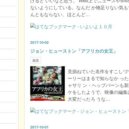
げると いいなと思う。 Web上でニュースやS
ないようにしている。なんだ か物足りない気も
んともならない、ほとんど…
2017
-
10
-
02
ジョン・ヒューストン「アフリカの女王」
鑑賞
見損ねていた名作をすこしづ
ーリーはまるで知らなか っ
ャサリ ン・ヘップバーンも新
ケをしたようで、映像の編集
大変だったろ うな…
2017
-
10
-
01