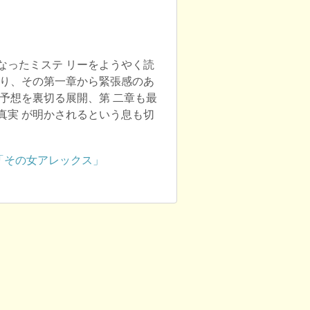
なったミステ リーをようやく読
おり、その第一章から緊張感のあ
予想を裏切る展開、第 二章も最
真実 が明かされるという息も切