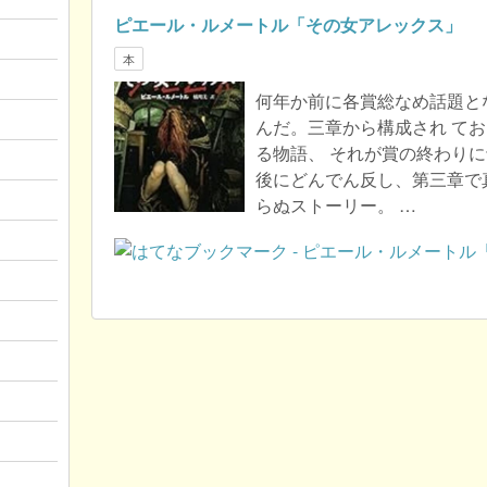
ピエール・ルメートル「その女アレックス」
本
何年か前に各賞総なめ話題と
んだ。三章から構成され て
る物語、 それが賞の終わりに
後にどんでん反し、第三章で
らぬストーリー。 …