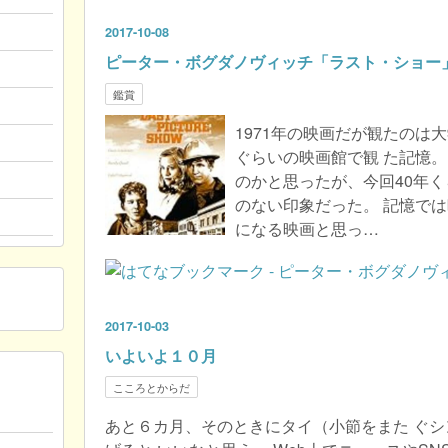
2017
-
10
-
08
ピーター・ボグダノヴィッチ「ラスト・ショー
鑑賞
1971年の映画だが観たのは大
ぐらいの映画館で観 た記憶
のかと思ったが、今回40年く
のない印象だった。 記憶で
になる映画と思っ…
2017
-
10
-
03
いよいよ１０月
こころとからだ
あと６カ月、そのときにタイ（小節をまた ぐ